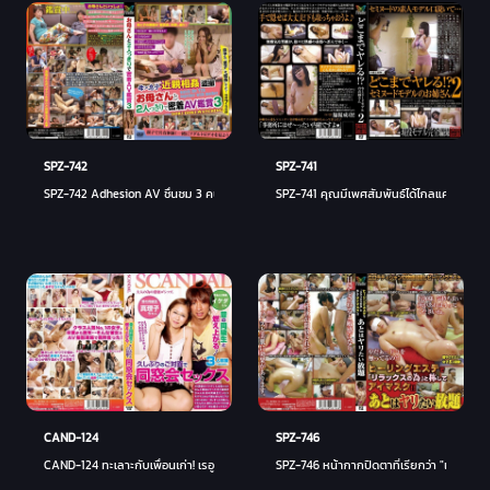
SPZ-742
SPZ-741
SPZ-742 Adhesion AV ชื่นชม 3 คนเดียวกับแม่
SPZ-741 คุณมีเพศสัมพันธ์ได้ไกลแค่ไหน! ? 
CAND-124
SPZ-746
CAND-124 ทะเลาะกับเพื่อนเก่า! เรอูนียงเซ็กส์หลังจากห่างหายไปนาน
SPZ-746 หน้ากากปิดตาที่เรียกว่า "เพื่อการ