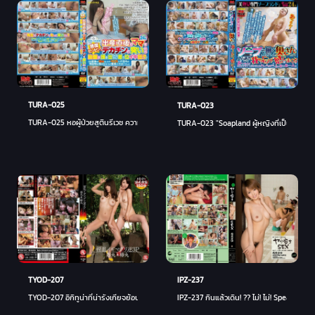
TURA-025
TURA-023
TURA-025 หอผู้ป่วยสูตินรีเวช ความไว Bing! หากคุณแหย่แม่ทันทีหลังคลอดด้วยโต้ง คุณจะค
TURA-023 "Soapland ผู้หญิงที่เป็นผู้ใหญ่ที
TYOD-207
IPZ-237
TYOD-207 อิกิทูน่าที่น่ารังเกียจย้อนกลับ 3P สึบากิมารุ มากิมารุ
IPZ-237 กินแล้วเดิน! ?? ไม่! ไม่! Spear Walk