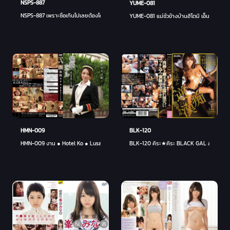
NSPS-887
YUME-081
NSPS-887 เพราะซื่อเกินไปเลยต้องโดนซะบ้าง- ยูกิเนะ ซากุระงิ
YUME-081 แม่ชั่วข้างบ้านฮิโตมิ เอ็นโจ - ฮิโต
BLK-120
HMN-009
BLK-120 คิระ★คิระ BLACK GAL สาวดำทำร้ายย
HMN-009 งาน ● Hotel Ko ● Lusa ● Do Kobe Room 1805 - อายู ซากุระอิ