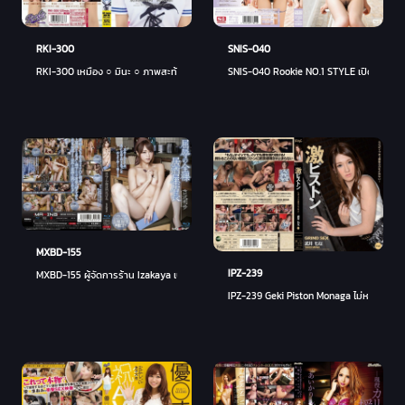
RKI-300
SNIS-040
RKI-300 เหมือง ○ มินะ ○ ภาพสะท้อน
SNIS-040 Rookie NO.1 STYLE เปิดตัว Yui 
MXBD-155
IPZ-239
MXBD-155 ผู้จัดการร้าน Izakaya เปลือยอับอาย Akiho Yoshizawa ในรูปแบบ HD - อากิโฮะ 
IPZ-239 Geki Piston Monaga ไม่หยุดเขย่าส