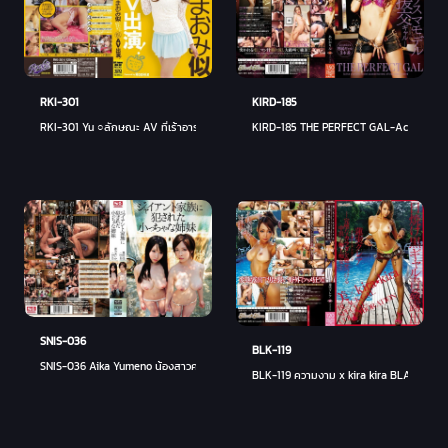
RKI-301
KIRD-185
RKI-301 Yu ○ลักษณะ AV ที่เร้าอารมณ์และสมาร์ทเหมือนมาโอมิ (วันหยุด)!
KIRD-185 THE PERFECT GAL-Active Chari
SNIS-036
BLK-119
SNIS-036 Aika Yumeno น้องสาวคนเล็กที่ถูกครอบครัวยักษ์ข่มขืน ● Saki Okuda - ซากิ โอค
BLK-119 ความงาม x kira kira BLACK GAL