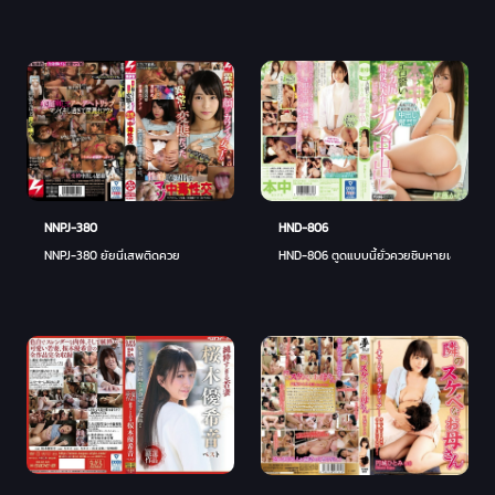
NNPJ-380
HND-806
NNPJ-380 ยัยนี่้เสพติดควย
HND-806 ตูดแบบนี้ยั่วควยชิบหายเลย - คาเอ