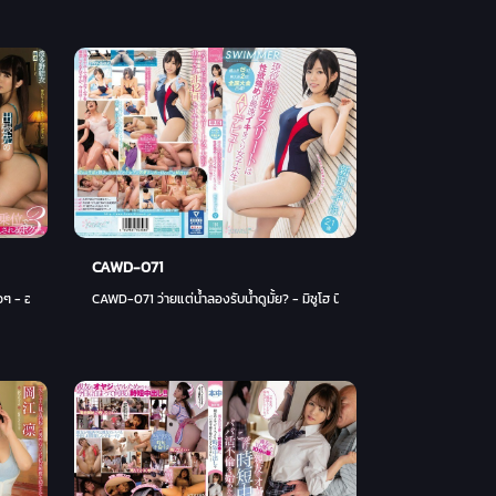
CAWD-071
 อากิระ เอริเอะ (อาไร เอริ, ยูกะ โอซาวะ)
CAWD-071 ว่ายแต่น้ำลองรับน้ำดูมั้ย? - มิซูโฮ นิตตะ