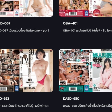
D-067
OBA-401
067 เนียนแบบนี้ขอสัมผัสหน่อย - ยูนะ มินากาวะ
OBA-401 เธอโอเคกับป้าใช่มั้ย? - ริน โอก
D-653
DASD-650
653 เมียพาใครมาเอาก็ไม่รู้ -เอมิ ฟุคาดะ
DASD-650 บริการฝังน้ำเชื้อสำหรัลคนมี