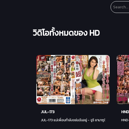
วิดิโอทั้งหมดของ HD
JUL-173
HND
JUL-173 แม่เพื่อนกำลังขย่มฉันอยู่ - จูริ ยามากูจิ
HND-8