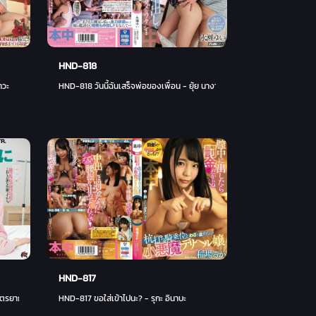
HND-818
าวะ
HND-818 วันนี้ฉันเสร็จพ่อของเพื่อน - ยุ้ย นางาเสะ
HND-817
บุตรยาก
HND-817 ขอใส่เข้าไปนะ? - รุกะ อินาบะ