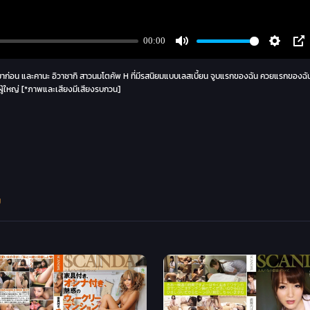
บมาก่อน และคานะ อิวาซากิ สาวนมโตคัพ H ที่มีรสนิยมแบบเลสเบี้ยน จูบแรกของฉัน ควยแรกของฉ
นผู้ใหญ่ [*ภาพและเสียงมีเสียงรบกวน]
ย