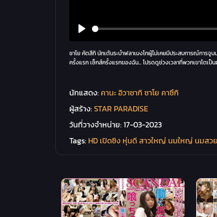
ซาโย คัตสึกิ นักเต้นระบำฟลาเมงโกผู้ไม่เคยมีประสบการณ์การจู
ครั้งแรก เซ็กส์ครั้งแรกของฉัน... โปรดดูช่วงเวลาที่พวกเขาโตเป็
นักแสดง:
คานะ อิวาซากิ
ซาโย คาซึกิ
ผู้สร้าง:
STAR PARADISE
วันที่วางจำหน่าย:
17-03-2023
Tags:
HD
เปิดซิง
หุ่นดี
สาวใหญ่
นมใหญ่
นมสว