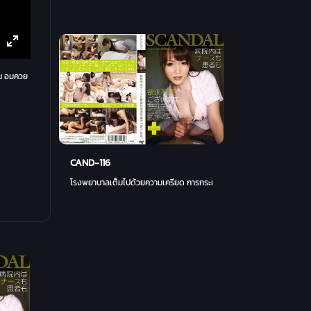
ัน อมควย
CAND-116
โรงพยาบาลเต็มไปด้วยความเครียด การกระทำของเธอถูกจำกัด เธอไม่สามารถมี