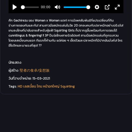
ศึก Gachirezu ของ Woman x Woman แตก! การมีเพศสัมพันธ์ที่แปรเปลี่ยนที่กิน
ร่างกายของกันและกัน! สามสาวมือสมัครเล่นในวัย 20 ตกลงคบกับปลาหมึกอย่างจริงจัง!
เกมลงโทษที่น่าอับอายสำหรับผู้แพ้! Squirting Girls ก็ปรากฏขึ้นพร้อมกับการตอบโต้
cunnilingus & fingering! !! 3P ปืนจ่อโทษสายรัดอัปยศ! สามมือสมัครเล่นที่ถูกรบกวน
โดยเลสเบี้ยนคนแรก ทีแรกก็ห้ามกัน แต่ค่อย ๆ เซ็ตตัวและปลาหมึกที่มีปากอันมั่งคั่ง! ใคร
อีโรติกและมาแรงที่สุด! ??
นักแสดง:
ผู้สร้าง:
堅者の食卓/妄想族
วันที่วางจำหน่าย:
15-03-2021
Tags:
HD
เลสเบี้ยน
โกน
หน้าอกใหญ่
Squirting