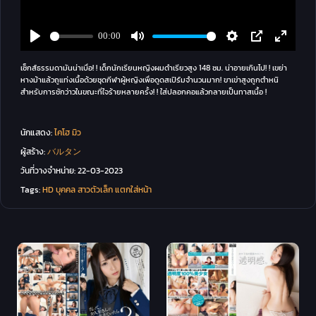
เซ็กส์ธรรมดามันน่าเบื่อ! ! เด็กนักเรียนหญิงผมดำเรียวสูง 148 ซม. น่าอายเกินไป! ! เขย่า
หางม้าแล้วถูแท่งเนื้อด้วยชุดกีฬาผู้หญิงเพื่อดูดสเปิร์มจำนวนมาก! ขาเข่าสูงถูกตำหนิ
สำหรับการชักว่าวในขณะที่ใจร้ายหลายครั้ง! ! ใส่ปลอกคอแล้วกลายเป็นทาสเนื้อ !
นักแสดง:
ไคโฮ มิว
ผู้สร้าง:
バルタン
วันที่วางจำหน่าย:
22-03-2023
Tags:
HD
บุคคล
สาวตัวเล็ก
แตกใส่หน้า