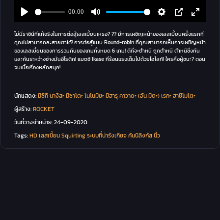
ไม่มีราชินีที่แท้จริงในการต่อสู้เลสเบี้ยนเหรอ? ?? มีการเผชิญหน้าของเลสเบี้ยนครั้งแรกที่
คุณไม่สามารถละสายตาได้! การต่อสู้แบบ Round-robin ที่คุณสามารถเห็นการเผชิญหน้า
ของเลสเบี้ยนของการรวมกันของเกมทั้งหมด 6 เกม! ดีที่จะตำหนิ ถูกตำหนิ ตำหนิซึ่งกัน
และกันระหว่างช่างมันอีโรติก! แมตช์ Ikase ที่ร้อนแรงเต็มไปด้วยไฮไลท์! ใครคือผู้ชนะ? ตอน
จบเนื้อเรื่องหลักสนุก!
นักแสดง:
มิซึกิ นางิสะ
มิซาโตะ โนโนมิยะ
มิฮารุ คาวาดะ (อัน มิตะ)
เรกะ ฮาชิโมโตะ
ผู้สร้าง:
ROCKET
วันที่วางจำหน่าย:
24-09-2020
Tags:
HD
เลสเบี้ยน
Squirting
ระบบที่น่ารังเกียจ
คันนิลิงกัส
นิ้ว