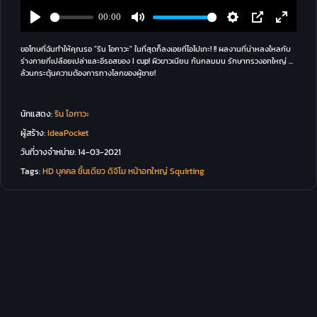
ขอโทษที่ฉันทำให้คุณรอ "ริน โอกาวะ" ในที่สุดก็ลงเอยที่ไอโปเกะ! !! ผลงานที่น่าหลงใหลกับ
ร่างกายที่เปลือยเปล่าและอีรอสของ I cup! ผิวขาวเนียน ก้นกลมมน รักษาทรวงอกใหญ่ ...
ล้วนกระตุ้นความต้องการทางโลกของผู้ชาย!
นักแสดง:
ริน โอกาวะ
ผู้สร้าง:
IdeaPocket
วันที่วางจำหน่าย:
14-03-2021
Tags:
HD
บุคคล
ชิ้นเดียว
ดิจิโม
หน้าอกใหญ่
Squirting