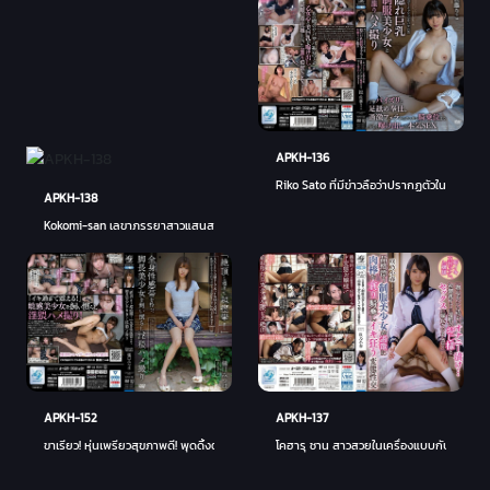
APKH-136
Riko Sato ที่มีข่าวลือว่าปรากฏตัวใน Auror
APKH-138
Kokomi-san เลขาภรรยาสาวแสนสวยที่เต็มไปด้วยสิ่งของในลักษณะที่สงบ ภรรยาคนสวยที่มีงานยุ่ง
APKH-152
APKH-137
ขาเรียว! หุ่นเพรียวสุขภาพดี! พุดดิ้งตูดดี! ผมคนเป็นพวงธรรมชาติ! Mitsu สาวสวยยอดนิยมคือ C
โคฮารุ ชาน สาวสวยในเครื่องแบบกับสาวสง่า แ