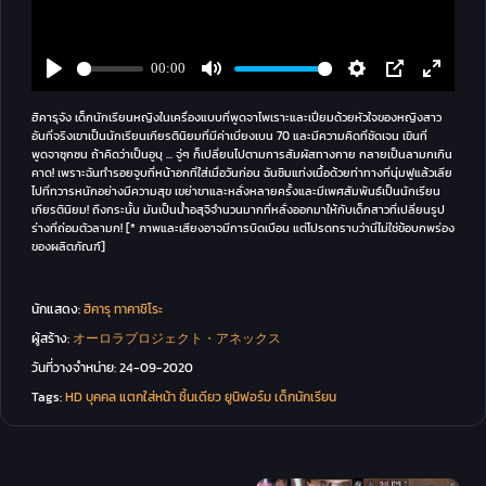
ฮิคารุจัง เด็กนักเรียนหญิงในเครื่องแบบที่พูดจาไพเราะและเปี่ยมด้วยหัวใจของหญิงสาว
อันที่จริงเขาเป็นนักเรียนเกียรตินิยมที่มีค่าเบี่ยงเบน 70 และมีความคิดที่ชัดเจน เขินที่
พูดจาซุกซน ถ้าคิดว่าเป็นอูบุ ... จู่ๆ ก็เปลี่ยนไปตามการสัมผัสทางกาย กลายเป็นลามกเกิน
คาด! เพราะฉันทำรอยจูบที่หน้าอกที่ใส่เมื่อวันก่อน ฉันชิมแท่งเนื้อด้วยท่าทางที่นุ่มฟูแล้วเลีย
ไปที่ทวารหนักอย่างมีความสุข เขย่าขาและหลั่งหลายครั้งและมีเพศสัมพันธ์เป็นนักเรียน
เกียรตินิยม! ถึงกระนั้น มันเป็นน้ำอสุจิจำนวนมากที่หลั่งออกมาให้กับเด็กสาวที่เปลี่ยนรูป
ร่างที่ถ่อมตัวลามก! [* ภาพและเสียงอาจมีการบิดเบือน แต่โปรดทราบว่านี่ไม่ใช่ข้อบกพร่อง
ของผลิตภัณฑ์]
นักแสดง:
ฮิคารุ ทาคาชิโระ
ผู้สร้าง:
オーロラプロジェクト・アネックス
วันที่วางจำหน่าย:
24-09-2020
Tags:
HD
บุคคล
แตกใส่หน้า
ชิ้นเดียว
ยูนิฟอร์ม
เด็กนักเรียน