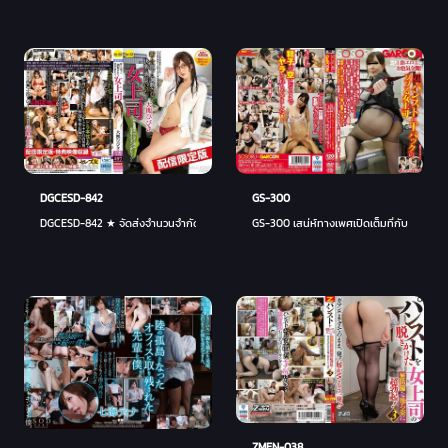
GS-300
DGCESD-842
GS-300 เสน่ห์ทางเพศเปิดเต็มที่กับสามสิบ e
DGCESD-842 ★ จัดส่งจำนวนจำกัด! พร้อมโบนัสวิดีโอ★ บอสหญิง ฮิบิกิ โอสึกิ ที่ถูกฝึกโดย
ZMEN-038