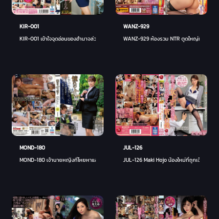
KIR-001
WANZ-929
KIR-001 เข้าใจจุดอ่อนของอำนาจล่วงละเมิดเจ้านายหญิง ... วิธีการมีเพศสัมพันธ์กับเจ้านายหญ
WANZ-929 ห้องรวม NTR ตูดใหญ่ที่ออกแบบโดย
MOND-180
JUL-126
MOND-180 เจ้านายหญิงที่โหยหาและมาโกะ ซาเอกิ
JUL-126 Maki Hojo น้องใหม่ที่ถูกเจ้านายหญ