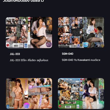
วิดิโอทั้งหมดของ บอสสาว
SGM-040
JUL-333
SGM-040 Yu Kawakami คนเดียวกับเจ้านายหญิงท
JUL-333 ริริโกะ คิโนชิตะ อยู่ในห้องร่วมกับเจ้านายของเธอที่ใฝ่ฝันหาโรงแรมธุรกิจเพื่อเดินทาง