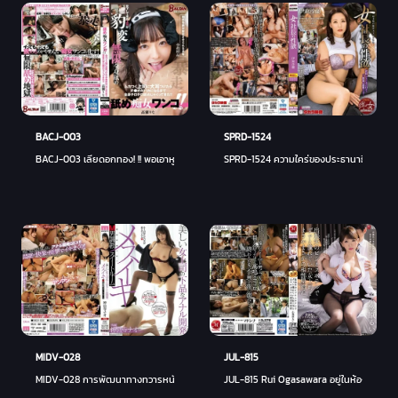
BACJ-003
SPRD-1524
BACJ-003 เลียดอกทอง! !! พอเอาหูหมาใส่เจ้านายที่บ้าๆ บอๆ ก็เลียไปทั้งตัวจนโง่! !! รินะ ทาค
SPRD-1524 ความใคร่ของประธานาธิบดีหญิง 
MIDV-028
JUL-815
MIDV-028 การพัฒนาทางทวารหนักหยาบคายของเจ้านายหญิงที่สวยงาม Mesuiki M Man Train
JUL-815 Rui Ogasawara อยู่ในห้องร่วมกับเ