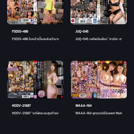
JUQ-045
FSDSS-486
JUQ-045 เจคัพน้องใหม่ "คามิฮะ อายะ" x ซีรีส
FSDSS-486 ใบหน้าเบื้องหลังเจ้านายหญิงที่ใจดีคือราชินีเลวที่ตามล่าผู้ชายมาโซคิสม์ด้วยก
HODV-21687
WAAA-164
HODV-21687 "รถไฟขบวนสุดท้ายหายไป ... งั้นไปกันเถอะ" พลาดรถไฟขบวนสุดท้ายสามีของฉันอยู่ที
WAAA-164 อุทธรณ์เรื่องเพศ Munmun เจ้านา