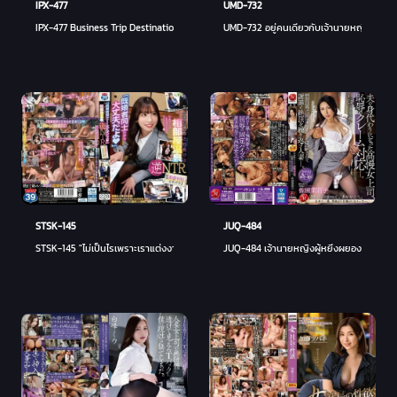
UMD-732
IPX-477
UMD-732 อยู่คนเดียวกับเจ้านายหญิงที่โหยหา
IPX-477 Business Trip Destination Room NTR [รุ่นพิเศษ] บอสสาวสวยที่ถูกจัดหลายครั้งตลอด
JUQ-484
STSK-145
JUQ-484 เจ้านายหญิงผู้หยิ่งผยองซึ่งกลายมา
STSK-145 "ไม่เป็นไรเพราะเราแต่งงานกันแล้ว" Reverse NTR ในบ่อน้ำพุร้อนห้องรวมที่เจ้