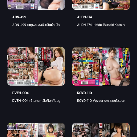
ADN-499
ALDN-174
ADN-499 เหตุผลของฉันเป็นบ้าเมื่อเห็น T-back โปร่งใสของเจ้านายผู้หญิงที่แต่งงานแล้วของฉัน 
ALDN-174 Libido Tsubaki Kato ของประธานาธ
DVEH-004
ROYD-110
DVEH-004 เจ้านายหญิงที่อาศัยอยู่กับเธออย่างลับ ๆ ที่บริษัท ทำให้ดิ๊กของเธออยู่ใกล้ฉันแม้
ROYD-110 Voyeurism ช่วยตัวเองควรจะเป็นโถป