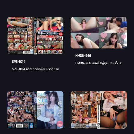
HMDN-266
SPZ-1014
HMDN-266 หนังโป๊ญี่ปุ่น Jav เว็บรวมเอวี ห
SPZ-1014 จากข่าวลือ○○มหาวิทยาลัยพลศึกษาไปจนถึงนักกีฬานักธุรกิจการผูกขาดการรักษา