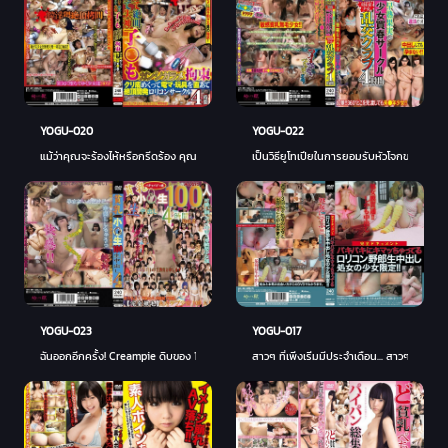
YOGU-020
YOGU-022
แม้ว่าคุณจะร้องไห้หรือกรีดร้อง คุณก็จะถูก Ganjigarame รั้งเอาไว้! นรกไคลแม็กซ์ที่ไม่ห
เป็นวิธียูโทเปียในการยอมรับหัวโจกของผู้ใหญ่โ
YOGU-017
YOGU-023
สาวๆ ที่เพิ่งเริ่มมีประจำเดือน... สาวๆ ที่ต
ฉันออกอีกครั้ง! Creampie ดิบของ 100 หัวนมเล็กสาวก่อนมีประจำเดือน! ! พายรีดหอกใน A Good 