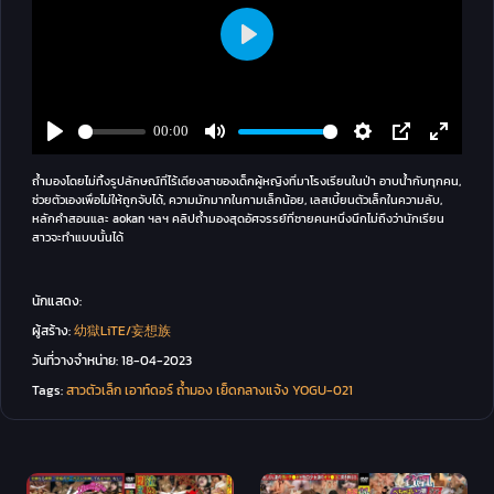
ถ้ำมองโดยไม่ทิ้งรูปลักษณ์ที่ไร้เดียงสาของเด็กผู้หญิงที่มาโรงเรียนในป่า อาบน้ำกับทุกคน,
ช่วยตัวเองเพื่อไม่ให้ถูกจับได้, ความมักมากในกามเล็กน้อย, เลสเบี้ยนตัวเล็กในความลับ,
หลักคำสอนและ aokan ฯลฯ คลิปถ้ำมองสุดอัศจรรย์ที่ชายคนหนึ่งนึกไม่ถึงว่านักเรียน
สาวจะทำแบบนั้นได้
นักแสดง:
ผู้สร้าง:
幼獄LiTE/妄想族
วันที่วางจำหน่าย:
18-04-2023
Tags:
สาวตัวเล็ก
เอาท์ดอร์
ถ้ำมอง
เย็ดกลางแจ้ง
YOGU-021