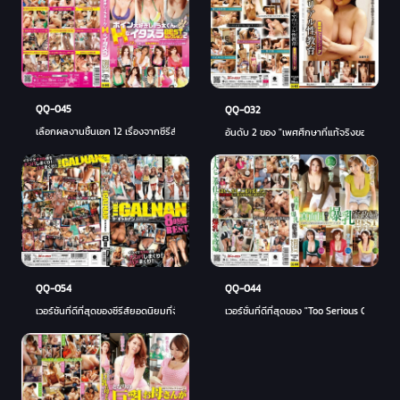
QQ-045
QQ-032
เลือกผลงานชิ้นเอก 12 เรื่องจากซีรีส์ "Boing Love Shota-kun's H Mischief" Masegaki'Shota'
อันดับ 2 ของ "เพศศึกษาที่แท้จริงของแม่"! 
QQ-054
QQ-044
เวอร์ชันที่ดีที่สุดของซีรีส์ยอดนิยมที่จับสาวมือสมัครเล่นข้างถนนและขอให้พวกเขาทำเรื่องซุก
เวอร์ชั่นที่ดีที่สุดของ "Too Serious Co