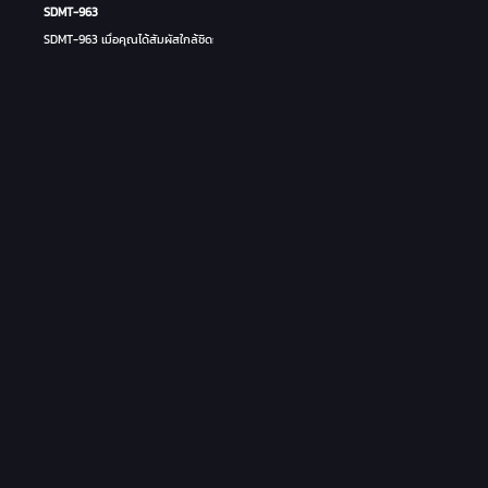
SDMT-963
SDMT-963 เมื่อคุณได้สัมผัสใกล้ชิดกับสาวน่ารักหรือหน้าอกใหญ่บนรถไฟ