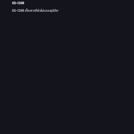
GS-1268
GS-1268 เด็กสาวที่ยังไม่บรรลุนิติภาวะกับการออกเดทครั้งแรกของเธอ