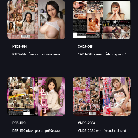
KTDS-614
CADJ-013
KTDS-614 เด็กธรรมดาซ่อนหัวนมใหญ่ 32 Yuna - ยูนะ โฮชิซากิ
CADJ-013 ลักษณะที่ปรากฏ○ด้านในเป็นบริกา
VNDS-2984
DSE-1119
VNDS-2984 พบแม่ขณะช่วยตัวเองในหนังสืออี
DSE-1119 play ลูกชายสุดที่รักของฉัน Yukino Kawamura - ยูกิโนะ คาวามูระ