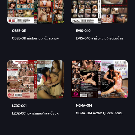
OBSE-011
EVIS-040
OBSE-011 เมื่อไม่นานมานี้... ความผิดหวังของหญิงสาวสวยวัยผู้ใหญ่ Gachinko เพศ 15 คน 4 ช
EVIS-040 สำเร็จความใคร่ด้วยน้ำผลไม้จำนวน
MGMA-014
LZDZ-001
MGMA-014 Active Queen Pleasure การทรมา
LZDZ-001 อพาร์ทเมนต์เลสเบี้ยนหน้าอกใหญ่ภรรยา Chigusa Hara Erika Kitagawa - เอริก้