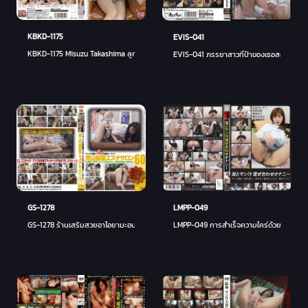
KBKD-1175
EVIS-041
KBKD-1175 Misuzu Takashima ลูกสาวสุดสวยของบอส - มิซูสึ ทาคาชิมะ
EVIS-041 ภรรยาสาวที่ป้าของเธอสอนเลสเบี
GS-1278
LMPP-049
GS-1278 ร้านเสริมสวยอาโอยามะอนาจาร 60
LMPP-049 การสำเร็จความใคร่ด้วยตนเองผส