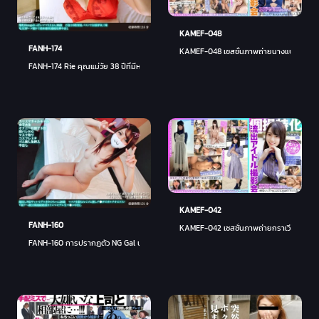
KAMEF-048
FANH-174
KAMEF-048 เซสชั่นภาพถ่ายนางแบบนิตยสารที
FANH-174 Rie คุณแม่วัย 38 ปีที่มีหน้าอก Hcup ใหญ่กำลังนอกใจในเวลากลางวันแสกๆด้วยหน้า
KAMEF-042
FANH-160
KAMEF-042 เซสชั่นภาพถ่ายกราเวียร์พิเศษเ
FANH-160 การปรากฏตัว NG Gal นางแบบ Kimino-chan หน้ากากอายุ 20 ปีถูกถอดออกและ