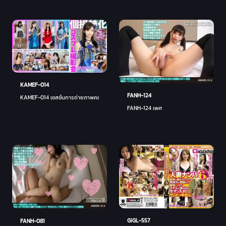
KAMEF-014
FANH-124
KAMEF-014 เซสชั่นการถ่ายภาพคอสเพลย์เฉพาะทาง Kanamaru-chan Machida Lens BLACK KAM
FANH-124 เพศ
GIGL-557
FANH-081