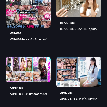
HEYZO-1818
HEYZO-1818 มันกะทันหัน! คุณต้องการที่จะเห
WFR-026
WFR-026 ห้องรวมกับเจ้านายของฉัน ฉันเกลียดการมีเพศสัมพันธ์แบบใช้กาวเล่นกับร่างกาย
KAMEF-013
APAK-233
KAMEF-013 เซสชั่นการถ่ายภาพคอสเพลย์พิเศษเฉพาะบุคคล Hocchan (18) Machida Lens BLACK K
APAK-233 "นานแล้วที่ฉันไม่ได้พบกับสามีของฉั