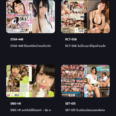
STAR-448
RCT-506
STAR-448 ได้แตกใส่หน้าคนที่น่ารักขนาดนี้ - มิโฮโนะ (มิโฮโนะ ซาคากุจิ)
RCT-506 วันนี้ดวงมาได้ลูกค้านมโต - วาคาบ
SNIS-141
SET-015
SNIS-141 แตกในใส่ได้เลยค่ะ - ยุ้ย อาโอบะ
SET-015 โรงเรียนมัธยมแสนพิเศษ - ทาจิบา