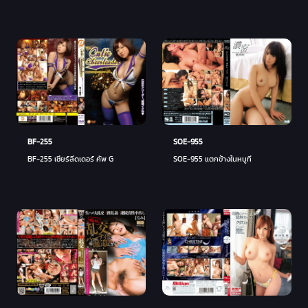
BF-255
SOE-955
BF-255 เชียร์ลีดเดอร์ คัพ G
SOE-955 แตกข้างในหนูที