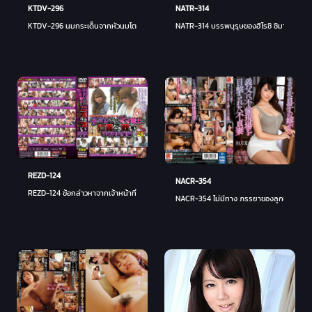
NATR-314
KTDV-296
NATR-314 บรรพบุรุษของฮิโรชิ ชิมาบุคุโระ
KTDV-296 นมกระเด็นจากหัวนมโตของแม่ 5 คน 120 นาที
REZD-124
NACR-354
REZD-124 ข้อกล่าวหาจากเจ้าหน้าที่สำนักงานความสามารถเด็ก X! การต่อสู้ที่ไร้มนุษยธรรมระหว
NACR-354 ไม่มีทาง ภรรยาของลูกชายฉัน ... 