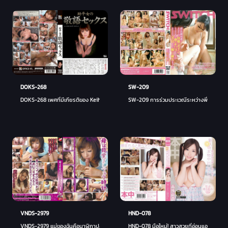
DOKS-268
SW-209
DOKS-268 เพศที่มีเกียรติของ Keihei - ยูกิ โทมะ (มามิ ซากุไร)
SW-209 การร่วมประเวณีระหว่างพี่น้องในฝัน
VNDS-2979
HND-078
VNDS-2979 แม่ของฉันคือนาฬิกาปลุก 4 - มินามิ นัตสึคาวะ
HND-078 มือใหม่! สาวสวยที่อ่อนแอต่อการก