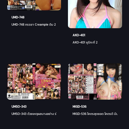
UMD-748
UMD-748 ภรรยา Creampie ดิบ 2 น้ำอสุจิเลอะเทอะ - ยู คาวาคามิ (ชิซึกุ โมริโนะ)
AKO-401
AKO-401 ยูริกะที่ 2
MIGD-536
UMSO-343
MIGD-536 โคตรสุดยอด โคตรดี บีบแน่น - โ
UMSO-343 ด้วยเหตุผลบางอย่าง ร่านหน้าอกสวยแทรกซึมในโรงแรมบ่อน้ำพุร้อนยอดนิยมแม้ว่าจะอยู่ลึก