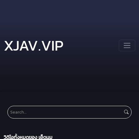
XJAV.VIP
วิดิโอทั้งหมดของ เย็ดนม