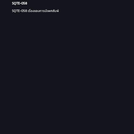
SQTE-058
SQTE-058 เรื่องของการมีเพศสัมพันธ์กับเพื่อน - ชิอินะ ฮิคารุ