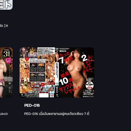
] Kana-chan อายุ 21 ปี Mini JD สูง 143 ซม. ใครทำงานพาร์ทไทม์ในเครื่องแบบอ้างอิง! ! ระเบิด
PED-016
- นานาซาวะ มีอา
PED-016 เมื่อฉันพยายามอยู่คนเดียวเพียง 7 ชั่วโมง ... ฉันมีเซ็กส์ 10 นัด ฮานะ 
ดและเดทที่ดีที่สุด Sleeping 3P x Creampie พันกับภรรยาหน้าอกใหญ่ Kaoru Ichinose - คาโอรุ อ