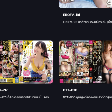
EROFV-181
EROFV-181 นักศึกษาหญิงสมัครเล่น [จำกัด 
V-217
DTT-030
ล้อย่างแน่นอนหากคุณพบ - Hitomi Honda - ฮอนด้า ฮิโตมิ
217 เอ๊ะ! จะตะโกนออกไปในที่แบบนี้...! อย่าให้ใครรู้ระหว่างออกเดท...แกล้ง...แรง! มีอา นานาซาวา 
DTT-030 ผู้หญิงที่แต่งงานแล้วที่ดีที่สุ