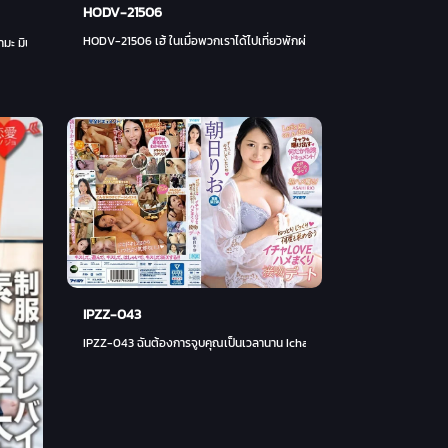
HODV-21506
HODV-21506 เฮ้ ในเมื่อพวกเราได้ไปเที่ยวพักผ่อนด้วยกันครั้งแรกมาสักพักแล้ว ท
ะ มินามิ
IPZZ-043
IPZZ-043 ฉันต้องการจูบคุณเป็นเวลานาน Icha รักร่วมเพศ Kiss Date Rio As