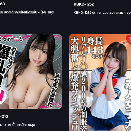
168
KBKD-1252
8 ลองเดทกับมือสมัครเล่น - ไอกะ มิอุระ
KBKD-1252 นัดแรกของเธอและผม - ซุยาม
-010
010 เดทนี้โคตรมีความสุข