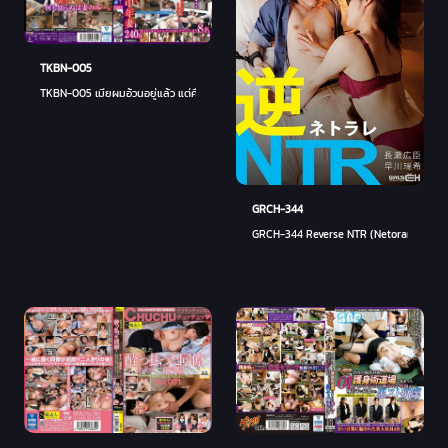
TKBN-005
TKBN-005 เมียผมอ้วนอยู่แล้ว แต่คืนนี้ผมอาจจะมีชู้ ... เมียวัยกลางคนที่สั่นสะโพกเพราะจีโป
GRCH-344
GRCH-344 Reverse NTR (Netorare) แม้ว่าฉั