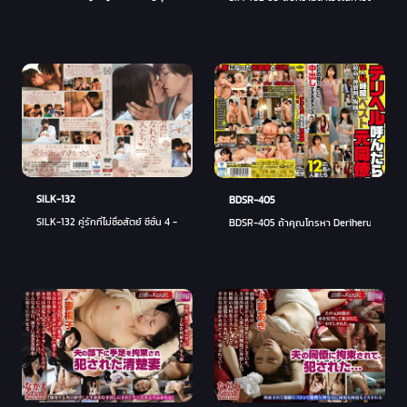
SILK-132
BDSR-405
SILK-132 คู่รักที่ไม่ซื่อสัตย์ ซีซั่น 4 - มารี โคนิชิ
BDSR-405 ถ้าคุณโทรหา Deriheru อดีตเพื่อนร่ว