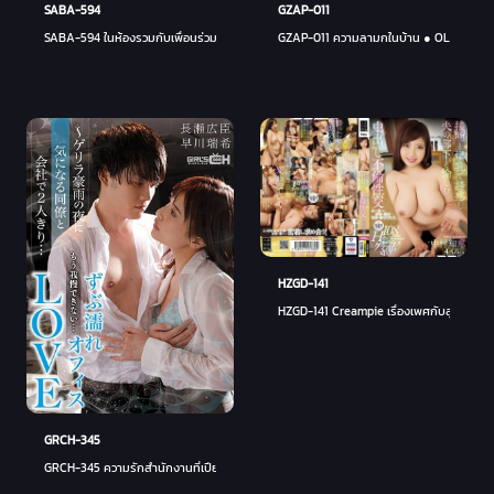
SABA-594
GZAP-011
SABA-594 ในห้องรวมกับเพื่อนร่วมงานขี้เมาที่พลาดรถไฟขบวนสุดท้าย ... ฉันทนรูปลักษณ์ที่ป้อง
GZAP-011 ความลามกในบ้าน ● OL ที่รวมตัวกั
HZGD-141
HZGD-141 Creampie เรื่องเพศกับลูกน้องข
GRCH-345
GRCH-345 ความรักสำนักงานที่เปียกโชก ~ กองโจรคนเดียวกับเพื่อนร่วมงานที่กังวลในคืนพายุฝน 