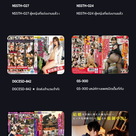
NSSTH-027
NSSTH-024
NSSTH-027 ผู้หญิงที่แต่งงานแล้ว คิริโกะ ภรรยาเรียบร้อยที่ถูกคุมขังและกระทำความผิดโดยลูกน
NSSTH-024 ผู้หญิงที่แต่งงานแล้ว Aki ฉันถู
GS-300
DGCESD-842
GS-300 เสน่ห์ทางเพศเปิดเต็มที่กับสามสิบ e
DGCESD-842 ★ จัดส่งจำนวนจำกัด! พร้อมโบนัสวิดีโอ★ บอสหญิง ฮิบิกิ โอสึกิ ที่ถูกฝึกโดย