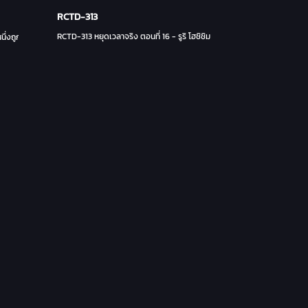
RCTD-313
RCTD-313 หยุดเวลาจริง ตอนที่ 16 - รูริ โฮชิชิมะ
หนึ่งถูกยิงทางช่องคลอดขณะจดจ่ออยู่ที่ 0 วินาที โมโมกะ คาโตะ โฮโนกะ สึจิอิ - โมโมกะ คาโต้