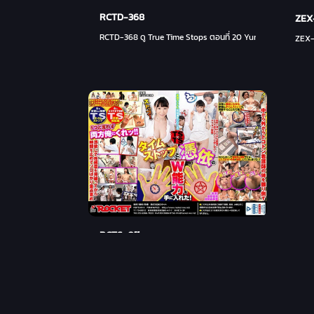
RCTD-368
ZEX
RCTD-368 ดู True Time Stops ตอนที่ 20 Yuria Yoshine - ยูเรี
ZEX-
RCTS-011
RCTS-011 ไอเทมลวงตา ซีรีส์วิวัฒนาการขั้นสุดยอด TS × TS ฉั