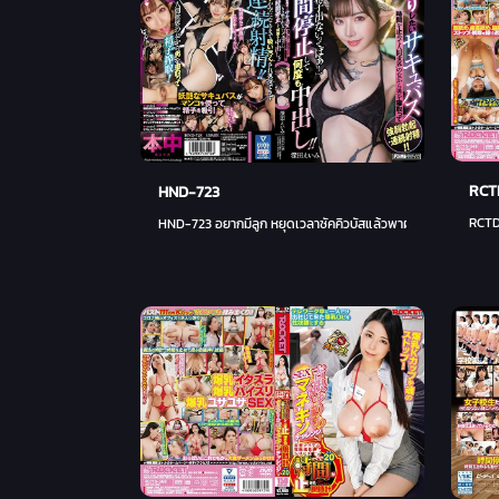
RCT
HND-723
RCTD-
HND-723 อยากมีลูก หยุดเวลาซัคคิวบัสแล้วพาผู้ชายจากผู้หญิงในโล