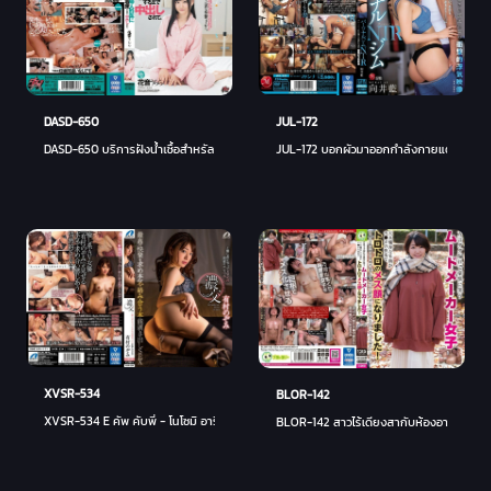
DASD-650
JUL-172
DASD-650 บริการฝังน้ำเชื้อสำหรัลคนมีบุตรยาก
JUL-172 บอกผัวมาออกกำลังกายแต่มาเอากับโค
XVSR-534
BLOR-142
XVSR-534 E คัพ คับพี่ - โนโซมิ อาริมูระ
BLOR-142 สาวไร้เดียงสากับห้องอาบน้ำตัวร