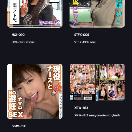
HOI-090
STFX-006
HOI-090 โทวาเนะ
STFX-006 อายะ
XRW-853
XRW-853 คหญิงออฟฟิศอาวุโสที่โจมตีรุ่นน้
SIMM-390