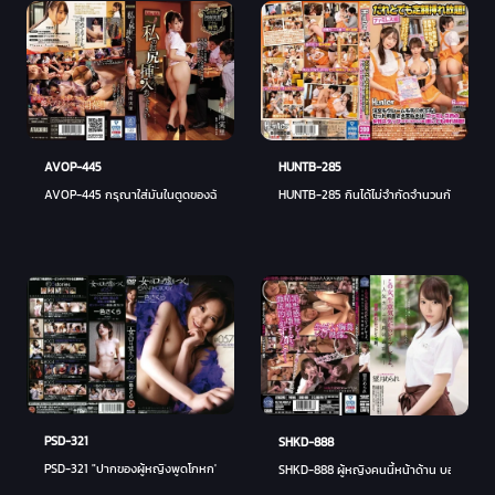
AVOP-445
HUNTB-285
AVOP-445 กรุณาใส่มันในตูดของฉัน-Minori Kawana - มิโนริ คาวานา
HUNTB-285 กินได้ไม่จำกัดจำนวนกับใครก็ได้!
PSD-321
SHKD-888
PSD-321 "ปากของผู้หญิงพูดโกหก" Bitch ANTHOLOGY #057 Sakura Isshiki - อิชิกิ ซากุร
SHKD-888 ผู้หญิงคนนี้หน้าด้าน บอกฉันที 