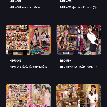
NNPJ-009
MRJJ-016
NNPJ-009 ภรรยาสาว G-cup
MRJJ-016 ตุ๊กตาในเครื่องแบบ (ตุ๊กตาคอสเพล
MIMU-012
RBD-559
MIMU-012 เมื่อฉันเริ่มงานพาร์ทไทม์ที่ร้านอาหาร
RBD-559 คาเฟ่ คุมเข้ม - นียามะ ซายะ