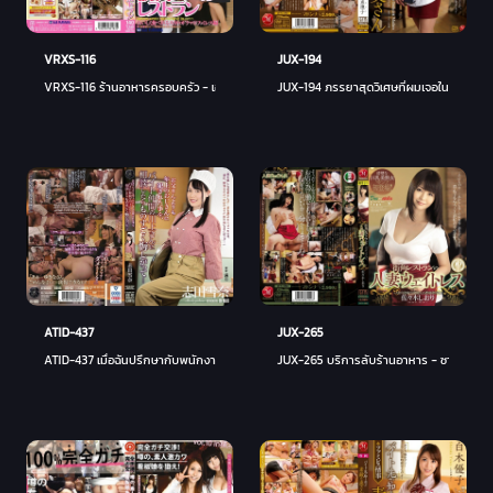
JUX-194
VRXS-116
JUX-194 ภรรยาสุดวิเศษที่ผมเจอในงานพาร์ทไท
VRXS-116 ร้านอาหารครอบครัว - เอริ มากิโนะ
JUX-265
ATID-437
JUX-265 บริการลับร้านอาหาร - ซาซากิ ชิโอ
ATID-437 เมื่อฉันปรึกษากับพนักงานพาร์ทไทม์ คุณคาวาคามิ เรื่องที่ฉันถูกข่มขืนโดยลุงที่แก่กว่