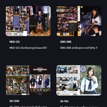
SNIS-066
NKD-123
SNIS-066 นักสืบชุดกะลาสี Dirty Pure Whi
NKD-123 เรียกโดยครูทุกวันและให้ดื่มสเปิร์ม 3 Mayuka Momota - มายุกะ โมโมตะ
GS-1294
SS-104
GS-1294 หลังวงการบันเทิงไหลออก! คลาส B Idol SEX Video Vol.3