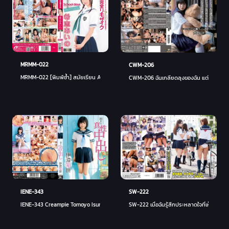
MRMM-022
CWM-206
MRMM-022 [พิมพ์ซ้ำ] สมัยเรียน Aino Kishi - คิชิ ไอโนะ
CWM-206 ฉันเกลียดลุงของฉัน แต่ฉันชอบหำข
IENE-343
SW-222
IENE-343 Creampie Tomoyo Isumi ของแท้ตัวแรก - โทโมโยะ อิซุมิ
SW-222 เมื่อฉันรู้สึกประหลาดใจที่เห็นชุดชั้