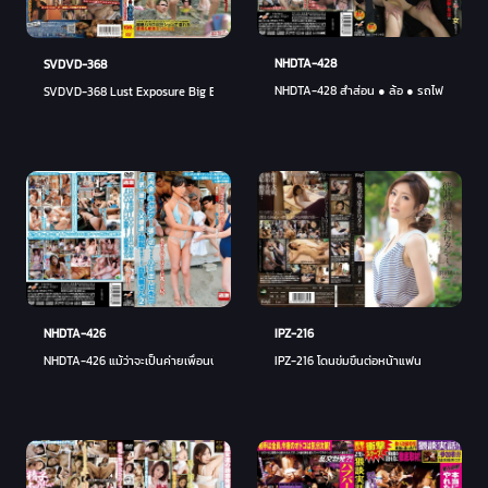
NHDTA-428
SVDVD-368
NHDTA-428 สำส่อน ● ล้อ ● รถไฟ
SVDVD-368 Lust Exposure Big Bang Rotor x ผู้หญิงที่แต่งงานแล้วคู่รักเร้าอารมณ์น้ำพุร้อน
NHDTA-426
IPZ-216
NHDTA-426 แม้ว่าจะเป็นค่ายเพื่อนบ้าน แต่ภรรยาหัวโตที่กระตือรือร้นเกินไปที่จะสวมบิกินี่และ
IPZ-216 โดนข่มขืนต่อหน้าแฟน