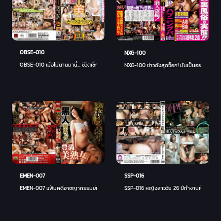
OBSE-010
NXG-100
OBSE-010 เมื่อไม่นานมานี้... ชีวิตเซ็กส์ของเธอช่างเป็นสิ่งที่สวยงาม! 15 คน 4 ชม
NXG-100 ข่าวดังสุดช็อก! มันเป็นอย่างนั้นจริง
EMEN-007
SSP-016
EMEN-007 แฟ้มคดีอาชญากรรมข่มขืนสาวใหญ่
SSP-016 หญิงสาววัย 26 ปีทำงานเป็นไกด์นำเ