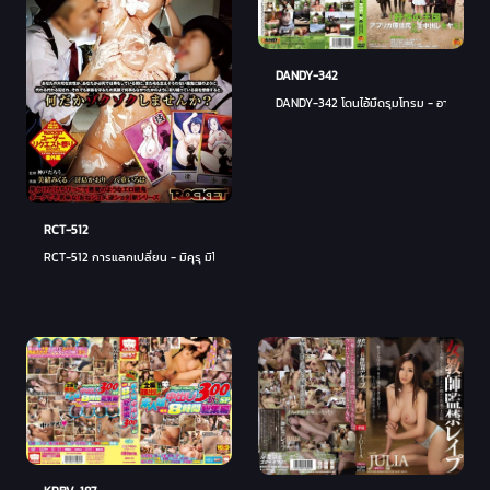
DANDY-342
DANDY-342 โดนไอ้มืดรุมโทรม - อายูมิ อิวา
RCT-512
RCT-512 การแลกเปลี่ยน - มิคุรุ มิโอะ