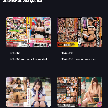
วิดิโอทั้งหมดของ รุมโทรม
EMAZ-239
RCT-569
EMAZ-239 ภรรยาที่เชื่อฟัง - ริกะ ฟูจิชิตะ
RCT-569 แกล้งพี่สาวในงานพาร์ทไทม์ - ฮามาซากิ เหมา