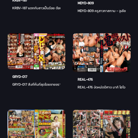
KRBV-187
MDYD-809
KRBV-187 แตกกับสาวเป็นร้อย ต้อนรับสาวมือสมัครเล่น
MDYD-809 ครูสาวทาสกาม - จูเลีย
GRYD-017
REAL-476
GRYD-017 สิ่งที่หื่นที่สุดโดยชายชรา 8 ชั่วโมง 30 คน - โฮชิโนะ อาคาริ
REAL-476 งัดหมัดปีศาจ มากิ โฮโจ - โฮโจ อ