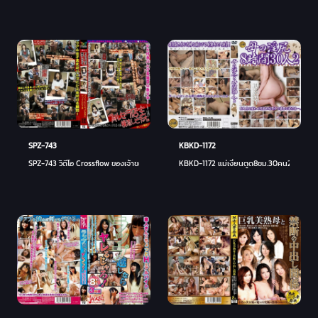
KBKD-1172
SPZ-743
KBKD-1172 แม่เงี่ยนตูด8ชม.30คน2
SPZ-743 วิดีโอ Crossflow ของเจ้าของร้าน Brucella สิ่งที่ Yatteroy เปื้อนกางเกง