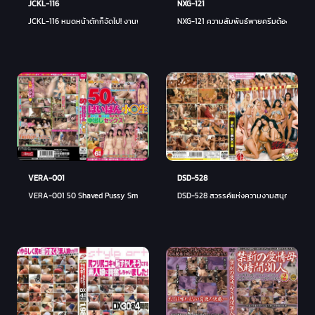
JCKL-116
NXG-121
JCKL-116 หมดหน้าตักก็จัดไป! งานพาร์ทไทม์แสนซนของมือสมัครเล่น
NXG-121 ความสัมพันธ์พายครีมต้องห้ามกับแม่ผ
VERA-001
DSD-528
VERA-001 50 Shaved Pussy Small การผลิต○ฉันต้องการทำให้ชุ่มฉ่ำเหมือนเกิดมาเป็น C
DSD-528 สวรรค์แห่งความงามสนุกสนานกันอย