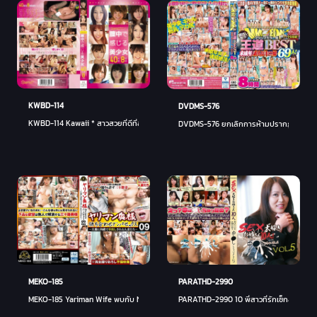
KWBD-114
DVDMS-576
KWBD-114 Kawaii * สาวสวยที่ดีที่สุดความรู้สึกในช่องคลอด 40 การผลิต 8 ชั่วโมง
DVDMS-576 ยกเลิกการห้ามปรากฏตัวแล้ว! !! Ma
PARATHD-2990
MEKO-185
PARATHD-2990 10 พี่สาวที่รักเซ็กส์! มันอีโร
MEKO-185 Yariman Wife พบกับ Nampa Sex ~ ผู้หญิงที่แต่งงานแล้วที่มีความ Creampie 