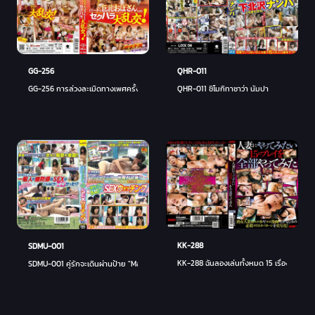
GG-256
QHR-011
GG-256 การล่วงละเมิดทางเพศครั้งใหญ่ของป้านมโตนอกเวลา! - เรย์ ซาเอกิ
QHR-011 ชิโมกิทาซาว่า นัมปา
KK-288
SDMU-001
KK-288 ฉันลองเล่นทั้งหมด 15 เรื่องที่ฉันอย
SDMU-001 คู่รักจะเดินผ่านป้าย "Magic Mirror Free Test Drive!" ขึ้นเครื่องและมีเพศสัมพั