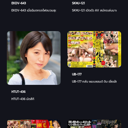
EKDV-643
SKMJ-121
EKDV-643 เมื่อฉันตกรถไฟขบวนสุดท้ายและอยู่แต่บ้าน ผู้ใต้บังคับบัญชาที่จริงจังเอาหุ่นตัวเมี
SKMJ-121 เปิดตัว AV สมัครเล่นมาก Hira A
UB-177
UB-177 กลับ ผมบลอนด์ ดิบ เชี่ยเอ้ย 177
HTUT-436
HTUT-436 นัตสึกิ