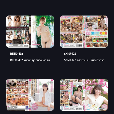
REBD-492
SKMJ-122
REBD-492 Yuna3 ทุกอย่างซึ่งกระตุ้นความกำหนด Yuna Ogura - ยูนะ โอกุระ
SKMJ-122 ภรรยาหัวนมใหญ่ท้าทายการพัฒนาพาย