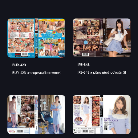
IPZ-348
BUR-423
IPZ-348 สาววิทยาลัยข้างบ้านรัก SEX Mai 
BUR-423 สารานุกรมอวัยวะเพศหญิงจากทั่วโลก ~ โปรดดูหีของฉัน◆ 30 คน 4 ชั่วโมง SP เล่ม