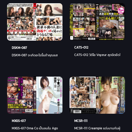
CATS-012
DSKM-087
CATS-012 วิดีโอ Voyeur สุดขีดยึดโดยตำรวจ
DSKM-087 จะเกิดอะไรขึ้นถ้าคุณแสดงอาการแข็งตัวให้ผู้หญิงที่แต่งงานแล้วผิดหวัง! ? 6
MCSR-111
MXGS-617
MCSR-111 Creampie แต่งงานกับผู้หญิง Affa
MXGS-617 Oma Co เป็นลมใน Agony Rush ทำงาน Narumi Ayase - นารุมิ อายาเสะ