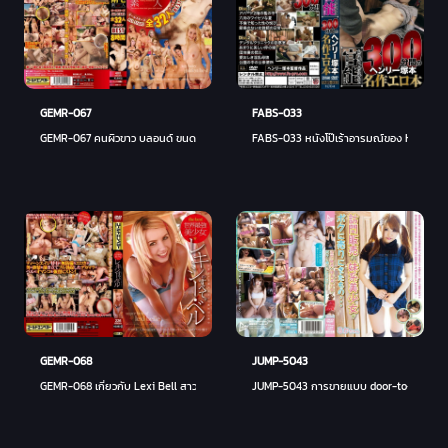
GEMR-067
FABS-033
GEMR-067 คนผิวขาว บลอนด์ ขนดก สมัครเล่น รวมดารา ทั้งหมด 32 คน โกลเด้น ดีที่สุด 8 ชั
FABS-033 หนังโป๊เร้าอารมณ์ของ Henry T
GEMR-068
JUMP-5043
GEMR-068 เกี่ยวกับ Lexi Bell สาวสวยที่แข็งแกร่งที่สุดในโลก
JUMP-5043 การขายแบบ door-to-Door น้องสา