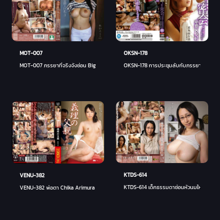
MOT-007
OKSN-178
MOT-007 ภรรยาที่จริงจังซ่อน Big Tits 3 Reiko Kobayakawa - โคบายาคาวะ เรโกะ
OKSN-178 การประชุมลับกับภรรยาสาวในช่วงบ
KTDS-614
VENU-382
KTDS-614 เด็กธรรมดาซ่อนหัวนมใหญ่ 32 Yun
VENU-382 พ่อตา Chika Arimura - ชิกะ อาริมูระ