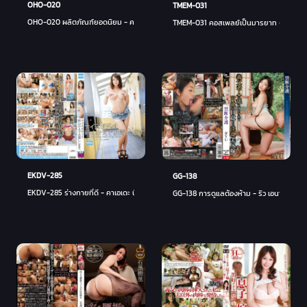
OHO-020
TMEM-031
OHO-020 ผลิตภัณฑ์ยอดนิยม - คาเอเดะ นียะมะ
TMEM-031 คอสเพลย์เป็นมารยาท - ทาเคอิ 
EKDV-285
GG-138
EKDV-285 ร่างกายที่ดี - คาเอเดะ นียะมะ
GG-138 การดูแลต้องห้าม - ริว เอนามิ (รยู)