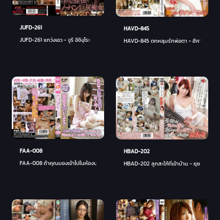
JUFD-261
HAVD-845
JUFD-261 แกว่งเอว - จูริ อิชิงุโระ
HAVD-845 ตกหลุมรักพ่อตา - ฮิคาริ อาริมะ
FAA-008
HBAD-202
FAA-008 ถ้าคุณมองเข้าไปในห้องนอน - มิยูกิ ซาซาฮาระ
HBAD-202 ลูกสะใภ้ที่เข้าบ้าน - ยุย ฮาตาโน