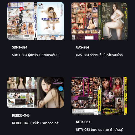
SDMT-824
GAS-284
SDMT-824 ผู้เข้าร่วมแข่งขันระดับประเทศ มิโฮะ นากาโนะ
GAS-284 อีตัวที่มีก้นใหญ่และหน้าอกใหญ่! จุ
REBDB-045
NITR-033
REBDB-045 มารีน่า มามาดอล จีคัพ! มาริน่า ชิราอิชิ
NITR-033 ใหญ่ นม ควย บ้า น้ำอสุจิ เนื้อ หม้