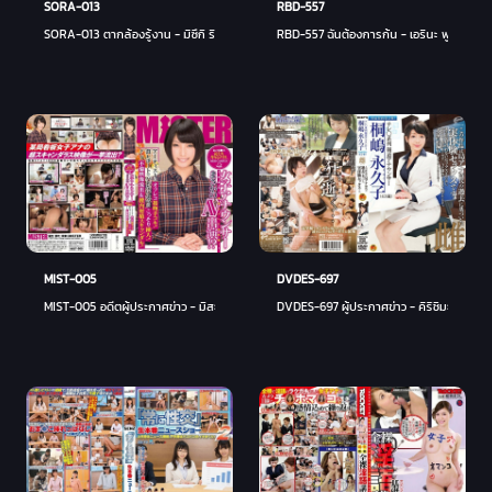
SORA-013
RBD-557
SORA-013 ตากล้องรู้งาน - มิซึกิ ริสะ
RBD-557 ฉันต้องการก้น - เอรินะ ฟูจิซากิ
MIST-005
DVDES-697
MIST-005 อดีตผู้ประกาศข่าว - มิสะ แก
DVDES-697 ผู้ประกาศข่าว - คิริชิมะ โทวาโกะ