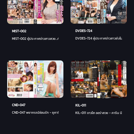
DVDES-724
MIST-002
DVDES-724 ผู้ประกาศข่าวสาวยังไม่รอด - คิร
MIST-002 ผู้ประกาศข่าวสาวสวย...กับการเปิดตัวสุดฮือฮา! - อายะ โอซาก้า
CND-047
KIL-011
CND-047 พยากรณ์ซ่อนรัก - ยูคาริ ฟุคุยามะ
KIL-011 ขาวใส ออร่าสวย - คาริน นิชิโนะ (มาริ