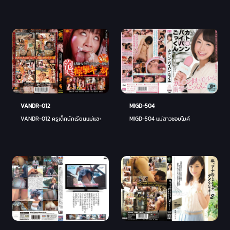
MIGD-504
VANDR-012
MIGD-504 แม่สาวชอบไมค์
VANDR-012 ครูเด็กนักเรียนแม่และลูกสาว - อายูมุ เสนะ (ไอโกะ ฮิโรเสะ)