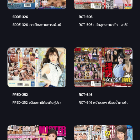
SDDE-326
RCT-505
SDDE-326 เกาะติดสถานการณ์...เย็ดกันสดๆ! ตอน 2
RCT-505 หลักสูตรภาษารัก - อาซึมิรัก
PRED-252
RCT-546
PRED-252 อดีตสถานีท้องถิ่นผู้ประกาศช่องคลอดปลุก 4 ประสบการณ์การผลิตครั้งแรก! Ikui
RCT-546 หน้าสวยๆ เปื้อนน้ำกาม! นักประกาศส