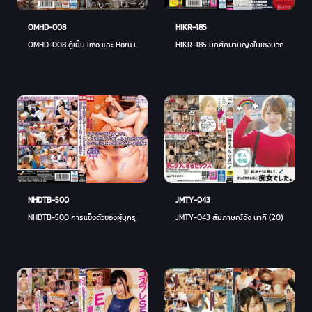
OMHD-008
HIKR-185
OMHD-008 ตู้เย็น Imo และ Horu เมื่อฉันขังน้องสาวไว้ในตู้เย็น เธอก็แข็งตัวและกลายเป็นแค่ "
HIKR-185 นักศึกษาหญิงในเชิงบวกที่น่ารักด
NHDTB-500
JMTY-043
NHDTB-500 การแข็งตัวของผู้บุกรุกพอร์ต Ji ○ถูกผลักเข้าไปในทวารหนักและกรีดร้องอย่างฉ
JMTY-043 สัมภาษณ์จัง นากิ (20) เธอดูจริงจ