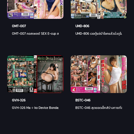
OMT-007
UMD-806
OMT-007 คอสเพลย์ SEX E-cup สาวสวยที่ตื่นขึ้นจากการทรมานหัวนมการแข็งตัวของอวัยวะเพศพุ่ง
UMD-806 เจอตู้แช่นำโชคแล้วนั่งดูไม่ให้ใครส
BSTC-046
GVH-326
BSTC-046 สุดยอดเซ็กส์ร่างกายที่อ่อนนุ่มเพ
GVH-326 Ma ○ ko Device Bondage XXIV Iron Restraint Ma ○ เกาะทรมาน Maeno Nana 