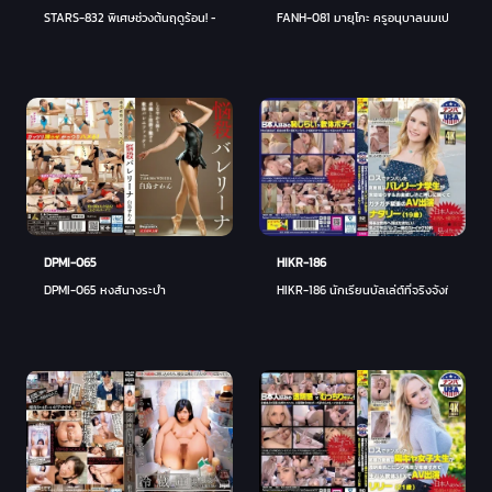
STARS-832 พิเศษช่วงต้นฤดูร้อน! - ซารินะ โทยามะ
FANH-081 มายุโกะ ครูอนุบาลนมเปรี้ยวจีคัพ จ
HIKR-186
DPMI-065
HIKR-186 นักเรียนบัลเล่ต์ที่จริงจังที่มาร
DPMI-065 หงส์นางระบำ