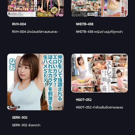
NHDTB-438
RVH-004
NHDTB-438 หญิงร่างนุ่มที่ถูกกล่าวหาว่าเป็
RVH-004 นักบัลเล่ต์สาวแสนสวย - นาโอะ ฮามาซากิ
HGOT-052
HGOT-052 ท่ายืดเส้นยืดสายของเธอช่างอีโรติ
GERK-302
GERK-302 สังเกตว่า