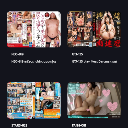
NEO-819
GTJ-135
NEO-819 เครื่องรางโค้งมนของผู้หญิงที่ยืดหยุ่นและสวยงาม Nagi Mamiya 250 1 - นางิสะ 
GTJ-135 play Meat Daruma ตอนที่ 2 นานะ 
STARS-832
FANH-081