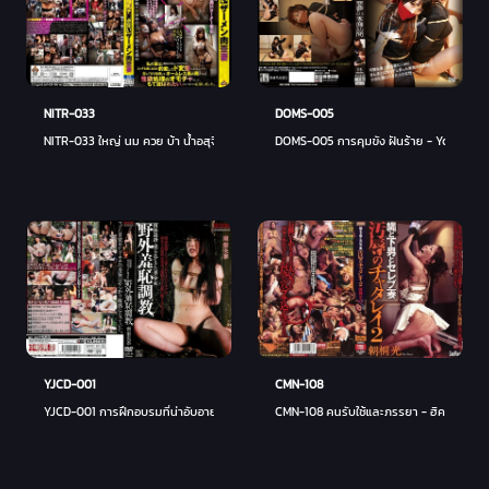
DOMS-005
NITR-033
DOMS-005 การคุมขัง ฝันร้าย - Yoshii Miki (เร
NITR-033 ใหญ่ นม ควย บ้า น้ำอสุจิ เนื้อ หม้อ เมีย miyuki matsushita - มิยูกิ มัตสึชิตะ
YJCD-001
CMN-108
YJCD-001 การฝึกอบรมที่น่าอับอายกลางแจ้ง Riona Minami - มินามิ รินะ
CMN-108 คนรับใช้และภรรยา - ฮิคารุ อาซากิ