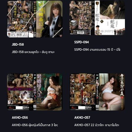
SSPD-094
JBD-158
SSPD-094 งานครบรอบ 15 ปี - มิโฮะ วากาบ
JBD-158 แหวนผูกใจ - อันจู ซานะ
AKHO-057
AKHO-056
AKHO-057 22 มิวาโกะ ยามาโมโตะ - ยามาโมโ
AKHO-056 ผู้หญิงที่เป็นทาส 3 ไอจุนไซ ซายะ ฟูจิซากิ