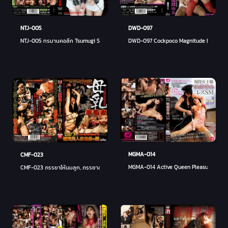
NTJ-005
DWD-097
NTJ-005 ทรมานคอลึก Tsumugi Serizawa Ann Koji - เซริซาว่า สึมุงิ
DWD-097 Cockpoco Magnitude Bokki Cock
MGMA-014
CMF-023
MGMA-014 Active Queen Pleasure การทรมา
CMF-023 ภรรยาให้นมลูก, ภรรยาสวยร้องไห้, กรงปีศาจ, มิว - มยุ (มยุ นัตสึเมะ, ลิซ่า ฮารุคาวะ,