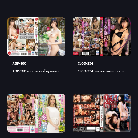
CJOD-234
ABP-960
CJOD-234 วิธีควบควยที่ถูกต้อง - อุราระ เรย
ABP-960 สาวสวย บ่อน้ำพุร้อนส่วนตัว - เรมุ สุซึโมริ