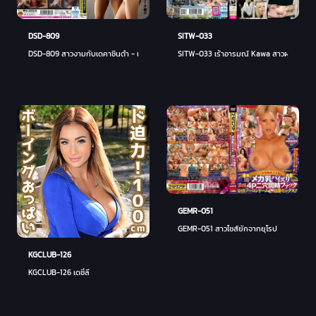
DSD-809
SITW-033
DSD-809 สาวงามกับเดคาชินดำ - เอ็มม่า สตาร์เล็ตโต
SITW-033 เร้าอารมณ์ Kawa สาวผมบลอนด์มือ
GEMR-051
GEMR-051 สาวไซส์ยักจากยุโรป
KGCLUB-126
KGCLUB-126 เดซี่ลี