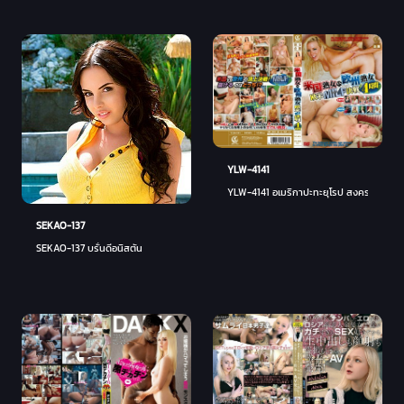
YLW-4141
YLW-4141 อเมริกาปะทะยุโรป สงครามเซ็กซี่ 4
SEKAO-137
SEKAO-137 บรั่นดีอนิสตัน