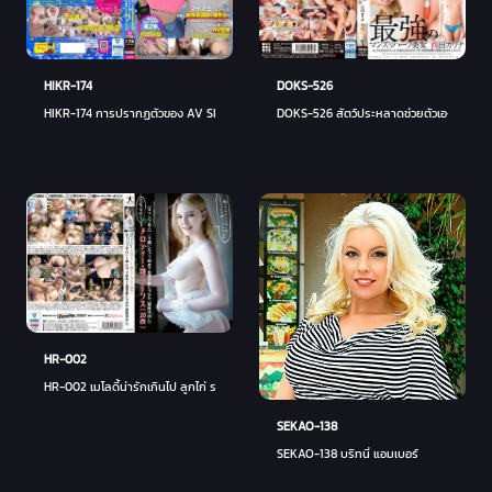
HIKR-174
DOKS-526
HIKR-174 การปรากฏตัวของ AV Skyler & Eliza ในความเจ็บปวดจากการกัดที่สั่นหัวนมและ oshir
DOKS-526 สัตว์ประหลาดช่วยตัวเองที่ไม่มีใ
HR-002
HR-002 เมโลดี้น่ารักเกินไป ลูกไก่ รอย (อายุ 20 ปี) [ผู้ให้ความบันเทิงในแคมป์] สาเกเป็นครั
SEKAO-138
SEKAO-138 บริทนี่ แอมเบอร์