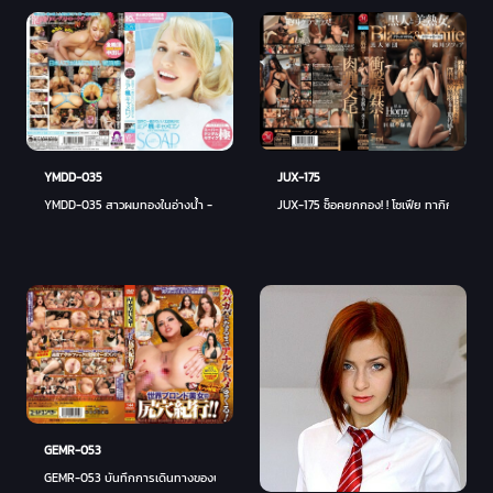
JUX-175
YMDD-035
JUX-175 ช็อคยกกอง! ! โซเฟีย ทากิกาวะ สาวผ
YMDD-035 สาวผมทองในอ่างน้ำ - มีอา มัลโคว่า (มีอา มัลโควา)
GEMR-053
GEMR-053 บันทึกการเดินทางของบั้นท้ายสาวผมบลอนด์ของโลก! ! รัดทวารจนหลวม!