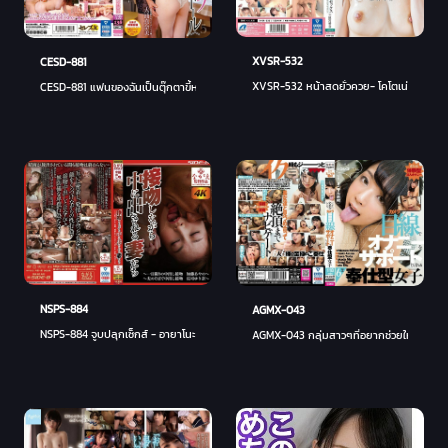
XVSR-532
CESD-881
XVSR-532 หน้าสดยั่วควย- โคโตเน่ สุซึมิยะ
CESD-881 แฟนของฉันเป็นตุ๊กตาขี้หงี่ - อุรา มานามิ
NSPS-884
AGMX-043
NSPS-884 จูบปลุกเซ็กส์ - อายาโนะ คาโตะ
AGMX-043 กลุ่มสาวๆที่อยากช่วยให้คุณแตก 