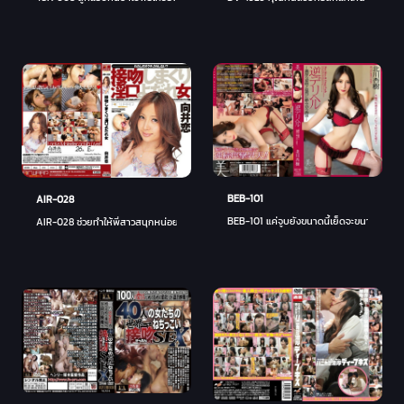
BEB-101
AIR-028
BEB-101 แค่จูบยังขนาดนี้เย็ดจะขนาดไหน - อ
AIR-028 ช่วยทำให้พี่สาวสนุกหน่อย - โคมิ ซาซากิ (โคอิ มูไค)