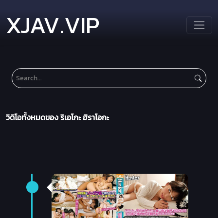
XJAV.VIP
วิดิโอทั้งหมดของ ริเอโกะ ฮิราโอกะ