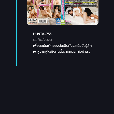
HUNTA-755
08/10/2020
เพื่อนสมัยเด็กของฉันเป็นกังวลเมื่อฉันรู้สึก
หดหู่จากผู้หญิงคนนั้นและถอยกลับบ้าน
เขาอยู่กับฉันข้ามคืนและแม้กระทั่งนอนกับ
ฉันเพราะฉันรู้สึกหดหู่ใจมาก! แถมดูเหมือน
ไม่มีบราพานิชิ ... นี่มันบ้าไปแล้ว! ?? ใช้
ประโยชน์จากน้ำใจของเพื่อนสมัยเด็กของ
ฉัน ขอ "แค่สัมผัส" สัมผัสหัวนมอย่างไม่
ลดละ และเลียตรง ๆ ... เพื่อนสมัยเด็กที่
ระเบิดอย่างต่อเนื่องและพูดไม่ดี แม้ว่าฉันจะ
โกรธเล็กน้อย แต่มือของฉันก็เอื้อมไปหา Ji
Po ... ฉันแค่ปลอบโยนและมีเพศสัมพันธ์!