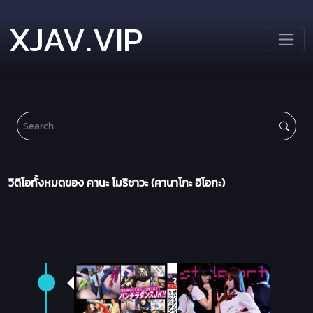
XJAV.VIP
วิดิโอทั้งหมดของ คานะ โมริซาวะ (คานาโกะ อิโอกะ)