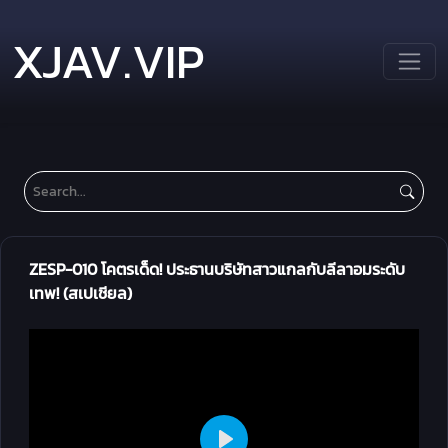
XJAV.VIP
ZESP-010 โคตรเด็ด! ประธานบริษัทสาวแกลกับลีลาอมระดับ
เทพ! (สเปเชียล)