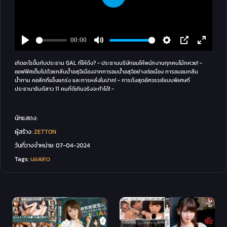
เกิดอะไรขึ้นกับประธาน GAL ที่ให้ด้ง? - ประธานบริษัทอมให้พนักงานทุกคนโม้กควย! -
ออฟฟิศเต็มไปด้วยกลิ่นน้ำอสุจิเนื่องจากการอมน้ำอสุจิอย่างต่อเนื่อง การอมอมกลืน
น้ำกาม คอลึกที่แข็งแกร่ง และการหลั่งในปาก! - การด้งสุดอัศจรรย์แบบพิเศษที่
ประธานาธิบดีสาว 11 คนที่ดีเกินจริงจะทำได้! -
นักแสดง:
ผู้สร้าง:
ZETTON
วันที่วางจำหน่าย:
07-04-2024
Tags:
บอสสาว