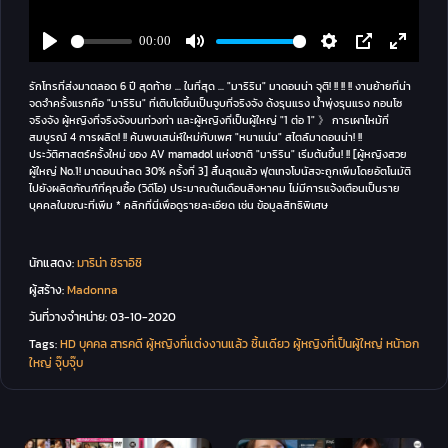
รักโทรที่ส่งมาตลอด 6 ปี สุดท้าย ... ในที่สุด ... "มาริริน" มาดอนน่า จุติ! !! !! !! งานย้ายที่น่า
จดจำครั้งแรกคือ "มาริริน" ที่เติบโตขึ้นเป็นจูบที่จริงจัง ด้งรุนแรง น้ำพุ่งรุนแรง กอนโซ
จริงจัง ผู้หญิงที่จริงจังบนท่วงท่า และผู้หญิงที่เป็นผู้ใหญ่ "1 ต่อ 1" 》 การเผาไหม้ที่
สมบูรณ์ 4 การผลิต! !! ค้นพบเสน่ห์ใหม่กับเพศ "หนาแน่น" สไตล์มาดอนน่า! !!
ประวัติศาสตร์ครั้งใหม่ ของ AV mamadol แห่งชาติ "มาริริน" เริ่มต้นขึ้น! !! [ผู้หญิงสวย
ผู้ใหญ่ No.1! มาดอนน่าลด 30% ครั้งที่ 3] สิ้นสุดแล้ว ฟุตเทจโบนัสจะถูกเพิ่มโดยอัตโนมัติ
ไปยังผลิตภัณฑ์ที่คุณซื้อ (วิดีโอ) ประมาณต้นเดือนสิงหาคม ไม่มีการแจ้งเตือนเป็นราย
บุคคลในขณะที่เพิ่ม * คลิกที่นี่เพื่อดูรายละเอียด เช่น ข้อมูลสิทธิพิเศษ
นักแสดง:
มาริน่า ชิราอิชิ
ผู้สร้าง:
Madonna
วันที่วางจำหน่าย:
03-10-2020
Tags:
HD
บุคคล
สารคดี
ผู้หญิงที่แต่งงานแล้ว
ชิ้นเดียว
ผู้หญิงที่เป็นผู้ใหญ่
หน้าอก
ใหญ่
จุ๊บจุ๊บ