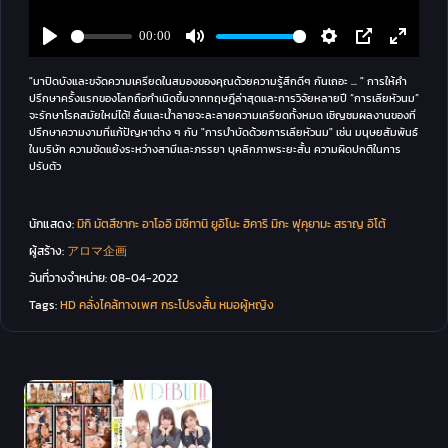
"มาปิดบังและขจัดความเครียดในสมองของคุณด้วยความรู้สึกดีๆ กันเถอะ ... " การให้คำ
ปรึกษาครั้งแรกของโลกถือกำเนิดขึ้นจากทฤษฎีล่าสุดและการวิจัยหลายปี “การเลียหัวนม”
จะรักษาโรคสมัยใหม่ได้! ลิ้นและน้ำลายจะละลายความเครียดทั้งหมด เชิญชมผลงานของที่
ปรึกษาความงามที่แก้ปัญหาต่าง ๆ กับ "การบำบัดด้วยการเลียหัวนม" เช่น มนุษยสัมพันธ์
ในบริษัท ความขัดแย้งระหว่างสามีและภรรยา บุคลิกภาพระยะสั้น ความผิดปกติในการ
ปรับตัว
นักแสดง:
มิกิ มัตสึซากะ
อาโออิ มิซึทานิ
ยูอิโนะ ฮิคาริ
มิกะ ฟุคุยามะ
สราญ อิโต้
ผู้สร้าง:
アロマ企画
วันที่วางจำหน่าย:
08-04-2022
Tags:
HD
คลั่งไคล้ทางเพศ
กระโปรงสั้น
หมอผู้หญิง