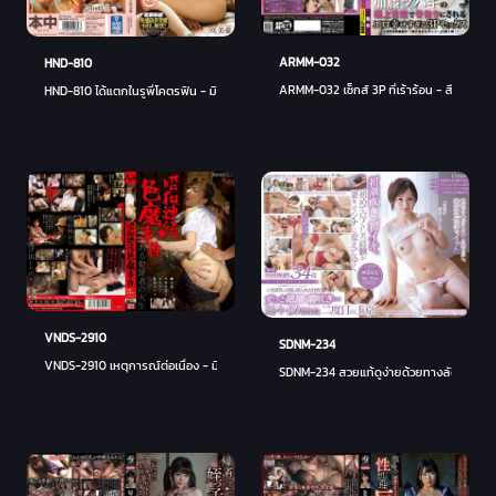
ARMM-032
HND-810
ARMM-032 เซ็กส์ 3P ที่เร้าร้อน - สึบากิ คาโต
HND-810 ได้แตกในรูพี่โคตรฟิน - มิยูกิ มิซากิ
VNDS-2910
SDNM-234
VNDS-2910 เหตุการณ์ต่อเนื่อง - มิจิโกะ อุจิมุระ
SDNM-234 สวยแท้ดูง่ายด้วยทางลัด