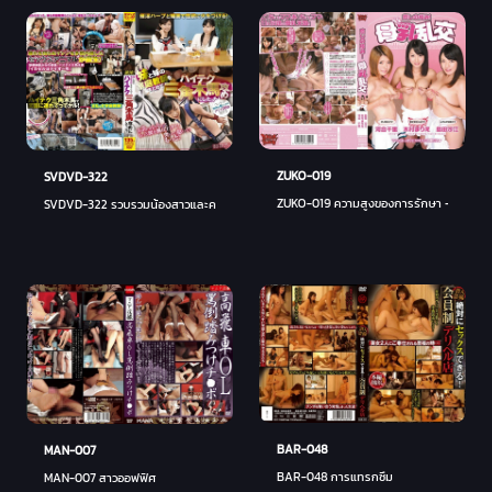
ZUKO-019
SVDVD-322
ZUKO-019 ความสูงของการรักษา - เซ ชิมา
SVDVD-322 รวบรวมน้องสาวและครูสอนพิเศษ
BAR-048
MAN-007
BAR-048 การแทรกซึม
MAN-007 สาวออฟฟิศ