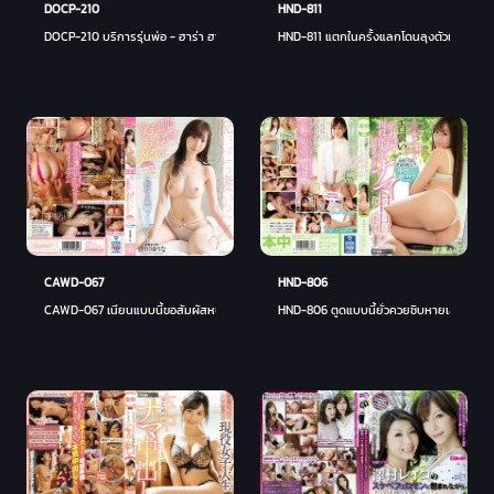
HND-811
DOCP-210
HND-811 แตกในครั้งแลกโดนลุงตัวเอง - เอมะ
DOCP-210 บริการรุ่นพ่อ - ฮาร่า ฮานาเนะ
CAWD-067
HND-806
CAWD-067 เนียนแบบนี้ขอสัมผัสหน่อย - ยูนะ มินากาวะ
HND-806 ตูดแบบนี้ยั่วควยชิบหายเลย - คาเอ