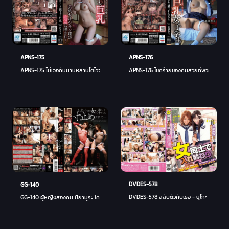
APNS-175
APNS-176
APNS-175 ไม่เจอกันนานหลานโตไวจนจำไม่ได้ - ซานะ โยสึบะ
APNS-176 โชคร้ายของคนสวยที่พวกโรคจิตรุม
DVDES-578
GG-140
DVDES-578 สลับตัวกับเธอ - ยูโกะ อันไซ (นัตส
GG-140 ผู้หญิงสองคน มิยามูระ โคอิ