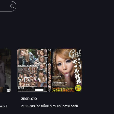
ZESP-010
ZESP-010 โคตรเด็ด! ประธานบริษัทสาวแกลกับลีลาอมระดับเทพ! (สเปเชียล)
KDG-014 สาวออฟฟิศมือใหม่ F-Cup สุดสะบึม! ลูกค้าติดใจทั้งออฟฟิศ! - คันดะ ชินาย