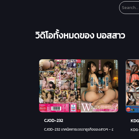
วิดิโอทั้งหมดของ บอสสาว
CJOD-232
KDG
CJOD-232 เทคนิคการเจรจาธุรกิจของสาวๆ - อากิระ เอริเอะ (อาไร 
KDG-0