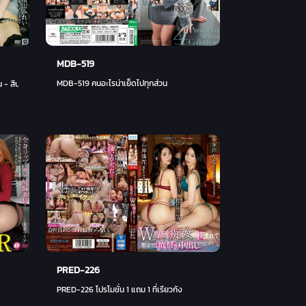
MDB-519
MDB-519 คนอะไรน่าเย็ดไปทุกส่วน
 สึบากิ คาโตะ (คาโอรุ นัตสึกิ)
PRED-226
PRED-226 โปรโมชั่น 1 แถม 1 ที่เรียวกัง