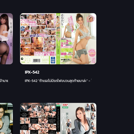
IPX-542
เจ้านายผู้หญิงที่พลาดรถไฟเที่ยวสุดท้ายระหว่างทางกลับบ้านจากงานเลี้ยงสังสรรค์ นามิ โฮชิโนะ
IPX-542 "ถ้าเธอไม่มีรถไฟขบวนสุดท้ายมาล่ะ" - ไอริ คิจิมะ