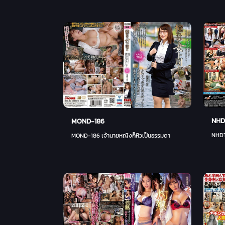
NHD
MOND-186
NHDT
MOND-186 เจ้านายหญิงก็หิวเป็นธรรมดา