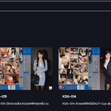
-015
KDG-014
เอริ, ยูกะ โอซาวะ)
15 เปิดความลับ! สาวออฟฟิศสุดหยิ่ง แอบโกนขนลับเองคนเดียว! (ล็อต 006) - อายะ เอคุระ