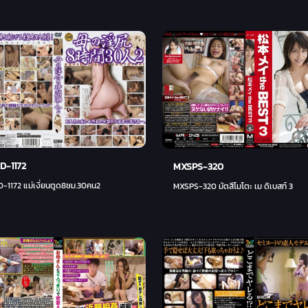
D-1172
MXSPS-320
-1172 แม่เงี่ยนตูด8ชม.30คน2
eroy เปื้อนกางเกง
MXSPS-320 มัตสึโมโตะ เม ดิเบสท์ 3