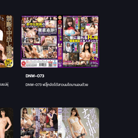
DNW-073
 ฮาตาโนะ
ม่ผู้ใหญ่สวยโป๊ - ชินามิ ซาไก (อาโออิสีม่วง)
DNW-073 ฟลุ๊กจัดได้สาวนมโตมานอนด้วย