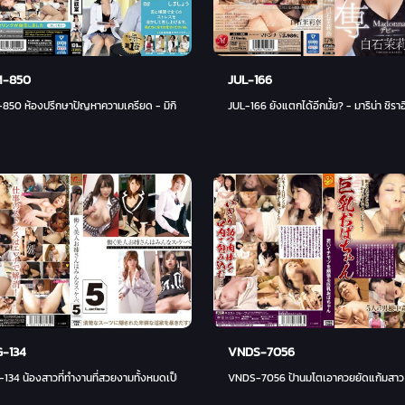
-850
JUL-166
50 ห้องปรึกษาปัญหาความเครียด - มิกิ มัตสึซากะ
JUL-166 ยังแตกได้อีกมั้ย? - มาริน่า ชิราอิ
G-134
VNDS-7056
134 น้องสาวที่ทำงานที่สวยงามทั้งหมดเป็น su-ke-be - Yua Kisaki (แอนนา นางาซาว่า, ริกะ มิซูฮ
VNDS-7056 ป้านมโตเอาควยยัดแก้มสาว