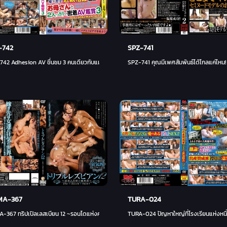
-742
SPZ-741
้นานแค่ไหน? แม่บ้าน
742 Adhesion AV ชื่นชม 3 คนเดียวกับแม่
SPZ-741 คุณมีเพศสัมพันธ์ได้ไกลแค่ไหน!
A-367
TURA-024
ความงาม! ! ทั้งหมดที่คุณทำได้หลังจากนั้น
-367 ทริปเปิลเลสเบียน 12 ~รอนโดแห่งความริษยาและโชคชะตา~ - มาริก้า
TURA-024 ปัญหาใหญ่ที่โรงเรียนแห่งหนึ่ง! 