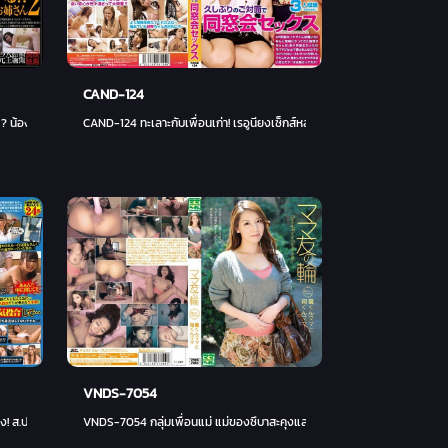
CAND-124
 ? น้องสาวนางแบบกึ่งเปลือย 2
CAND-124 ทะเลาะกับเพื่อนเก่า! เรอูนียงเซ็กส์หลังจากห่างหายไปนาน
VNDS-7054
ส.ป.ท. หนุนทำคลอด VS ส.ป.ท. ค้าน! สำคัญของชีวิต! ความรักคืออะไร... นักเรียนหญิงที่ตั้งครรภ์เป็
VNDS-7054 กลุ่มเพื่อนแม่ แม่ของซึบาสะคุงและแม่ของโชคุง