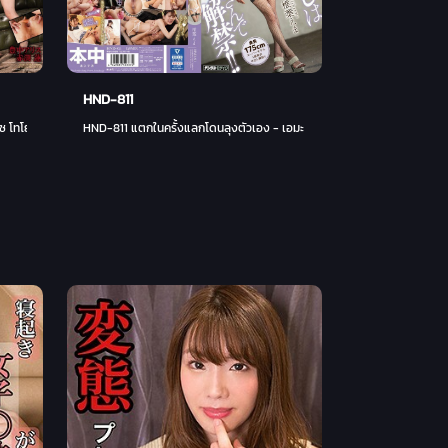
HND-811
ลิซ โทโยนากะ
HND-811 แตกในครั้งแลกโดนลุงตัวเอง - เอมะ ชิอิบะ