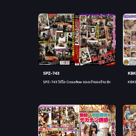
KBK
SPZ-743
KBKD
SPZ-743 วิดีโอ Crossflow ของเจ้าของร้าน Brucella สิ่งที่ Yatt